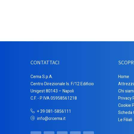
CONTATTACI
SCOPR
Cema S.p.A.
Home
Centro Direzionale Is. F/12 Edificio
Attrezz
Unigest 80143 – Napoli
Chi siam
C.F. - P. IVA 05958561218
Privacy 
Cookie P
+ 39 081-5856111
Scheda 
info@crcema.it
Le Filiali