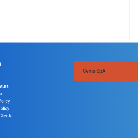
I
Cema SpA
atura
o
Policy
olicy
Cliente