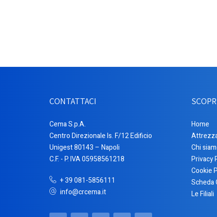
CONTATTACI
SCOPR
Cema S.p.A.
Home
Centro Direzionale Is. F/12 Edificio
Attrezz
Unigest 80143 – Napoli
Chi siam
C.F. - P. IVA 05958561218
Privacy 
Cookie P
+ 39 081-5856111
Scheda 
info@crcema.it
Le Filiali