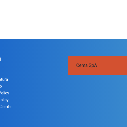
I
Cema SpA
atura
o
Policy
olicy
Cliente