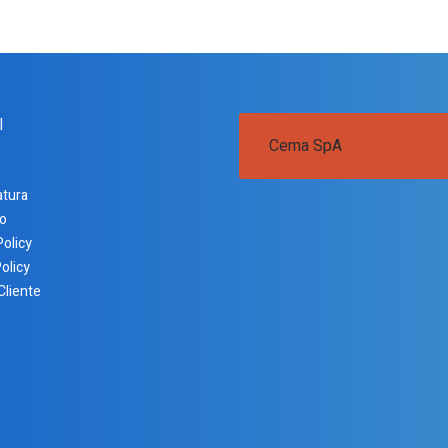
I
Cema SpA
atura
o
Policy
olicy
Cliente