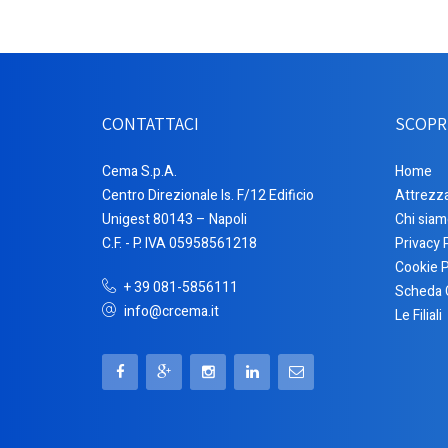
CONTATTACI
SCOPR
Cema S.p.A.
Home
Centro Direzionale Is. F/12 Edificio
Attrezz
Unigest 80143 – Napoli
Chi siam
C.F. - P. IVA 05958561218
Privacy 
Cookie P
+ 39 081-5856111
Scheda 
info@crcema.it
Le Filiali