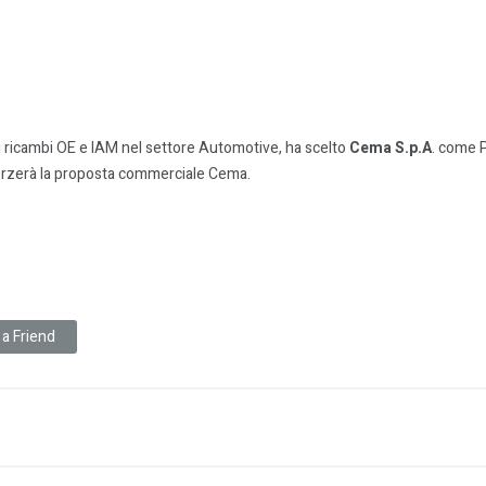
di ricambi OE e IAM nel settore Automotive, ha scelto
Cema S.p.A
. come P
forzerà la proposta commerciale Cema.
 a Friend