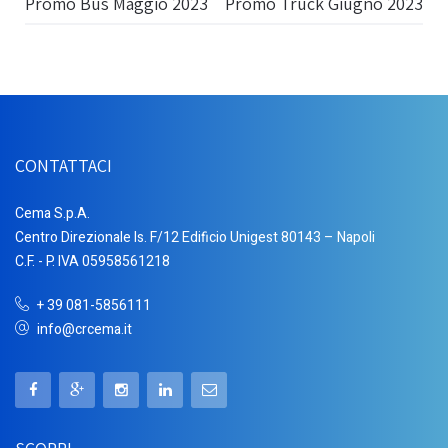
Promo Bus Maggio 2023
Promo Truck Giugno 2023
CONTATTACI
Cema S.p.A.
Centro Direzionale Is. F/12 Edificio Unigest 80143 – Napoli
C.F. - P. IVA 05958561218
+ 39 081-5856111
info@crcema.it