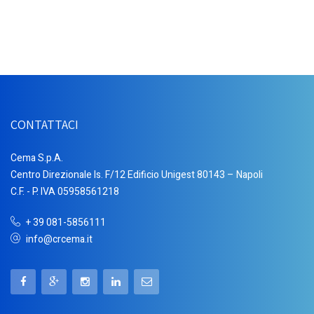
CONTATTACI
Cema S.p.A.
Centro Direzionale Is. F/12 Edificio Unigest 80143 – Napoli
C.F. - P. IVA 05958561218
+ 39 081-5856111
info@crcema.it