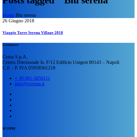
Posts tagged “ Blu serena”
Home
Blu serena
26 Giugno 2018
Viaggio Torre Serena Village 2018
Contattaci
Cema S.p.A.
Centro Direzionale Is. F/12 Edificio Unigest 80143 – Napoli
C.F. - P. IVA 05958561218
+ 39 081-5856111
info@crcema.it
SCOPRI