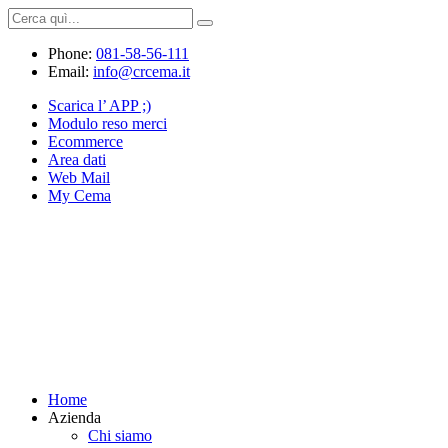
Phone:
081-58-56-111
Email:
info@crcema.it
Scarica l’ APP ;)
Modulo reso merci
Ecommerce
Area dati
Web Mail
My Cema
Home
Azienda
Chi siamo