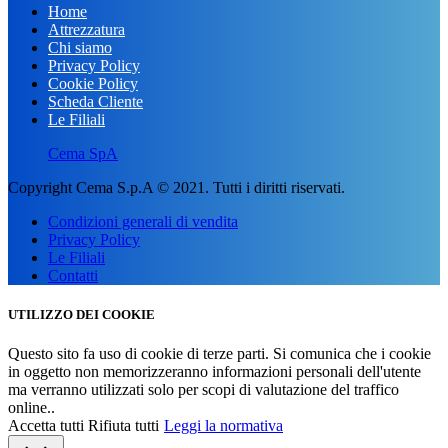
Home
Attrezzatura
Chi siamo
Privacy Policy
Cookie Policy
Scheda Cliente
Le Filiali
Cema SpA
Copyright Cema S.p.A © 2021. Tutti i diritti riservati.
Condizioni generali di vendita
Privacy Policy
Le Filiali
Contatti
UTILIZZO DEI COOKIE
Questo sito fa uso di cookie di terze parti. Si comunica che i cookie
in oggetto non memorizzeranno informazioni personali dell'utente
ma verranno utilizzati solo per scopi di valutazione del traffico
online..
Accetta tutti
Rifiuta tutti
Leggi la normativa