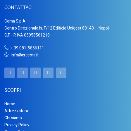
CONTATTACI
Cema S.p.A.
Centro Direzionale Is. F/12 Edificio Unigest 80143 – Napoli
C.F. - P. IVA 05958561218
+ 39 081-5856111
info@crcema.it
SCOPRI
Home
Attrezzatura
Chi siamo
Privacy Policy