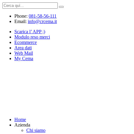
Phone:
081-58-56-111
Email:
info@crcema.it
Scarica l’ APP ;)
Modulo reso merci
Ecommerce
Area dati
Web Mail
My Cema
Home
Azienda
Chi siamo