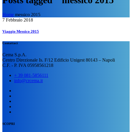
Posts tagged “ messico 2015”
Home
messico 2015
7 Febbraio 2018
Viaggio Messico 2015
Contattaci
Cema S.p.A.
Centro Direzionale Is. F/12 Edificio Unigest 80143 – Napoli
C.F. - P. IVA 05958561218
+ 39 081-5856111
info@crcema.it
SCOPRI