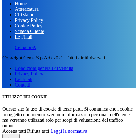
Home
Attrezzatura
Chi siamo
Privacy Policy
Cookie Policy
Scheda Cliente
Le Filiali
Cema SpA
Copyright Cema S.p.A © 2021. Tutti i diritti riservati.
Condizioni generali di vendita
Privacy Policy
Le Filiali
Contatti
UTILIZZO DEI COOKIE
Questo sito fa uso di cookie di terze parti. Si comunica che i cookie
in oggetto non memorizzeranno informazioni personali dell'utente
ma verranno utilizzati solo per scopi di valutazione del traffico
online..
Accetta tutti
Rifiuta tutti
Leggi la normativa