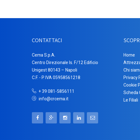
CONTATTACI
SCOPR
Cema S.p.A.
Home
Centro Direzionale Is. F/12 Edificio
Attrezz
Unigest 80143 – Napoli
Chi siam
C.F. - P. IVA 05958561218
Privacy 
Cookie P
+ 39 081-5856111
Scheda 
info@crcema.it
Le Filiali