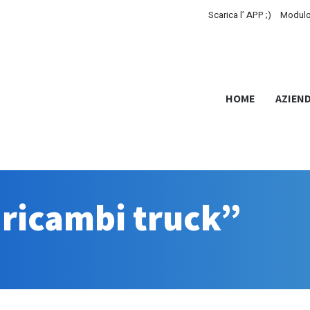
Scarica l’ APP ;)
Modulo
HOME
AZIEN
 ricambi truck”