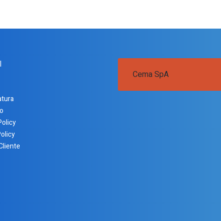
I
Cema SpA
atura
o
Policy
olicy
Cliente