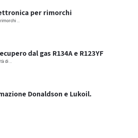
lettronica per rimorchi
rimorchi ...
recupero dal gas R134A e R123YF
à di ...
mazione Donaldson e Lukoil.