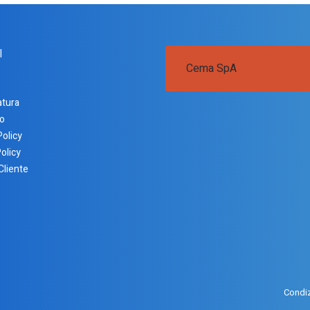
I
Cema SpA
atura
o
Policy
olicy
Cliente
Condiz