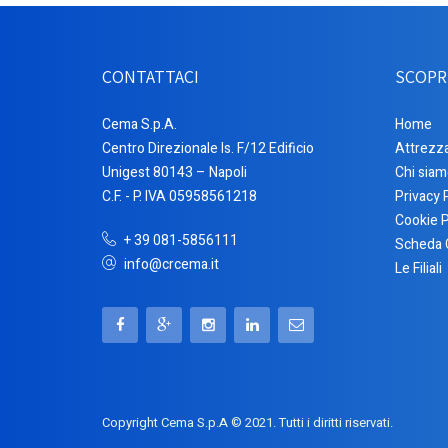
CONTATTACI
SCOPR
Cema S.p.A.
Home
Centro Direzionale Is. F/12 Edificio
Attrezz
Unigest 80143 – Napoli
Chi siam
C.F. - P. IVA 05958561218
Privacy 
Cookie P
+ 39 081-5856111
Scheda 
info@crcema.it
Le Filiali
Copyright Cema S.p.A © 2021. Tutti i diritti riservati.