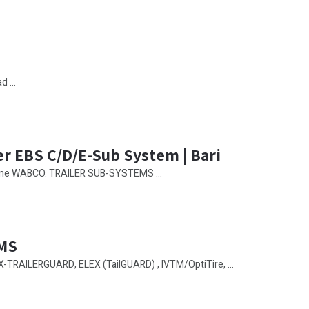
 ...
er EBS C/D/E-Sub System | Bari
ione WABCO. TRAILER SUB-SYSTEMS ...
EMS
RAILERGUARD, ELEX (TailGUARD) , IVTM/OptiTire, ...