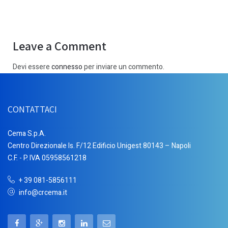
Leave a Comment
Devi essere
connesso
per inviare un commento.
CONTATTACI
Cema S.p.A.
Centro Direzionale Is. F/12 Edificio Unigest 80143 – Napoli
C.F. - P. IVA 05958561218
+ 39 081-5856111
info@crcema.it