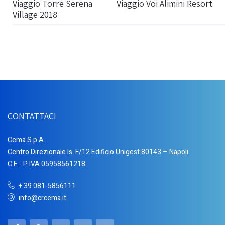
Viaggio Torre Serena
Viaggio Voi Alimini Resort
Village 2018
CONTATTACI
Cema S.p.A.
Centro Direzionale Is. F/12 Edificio Unigest 80143 – Napoli
C.F. - P. IVA 05958561218
+ 39 081-5856111
info@crcema.it