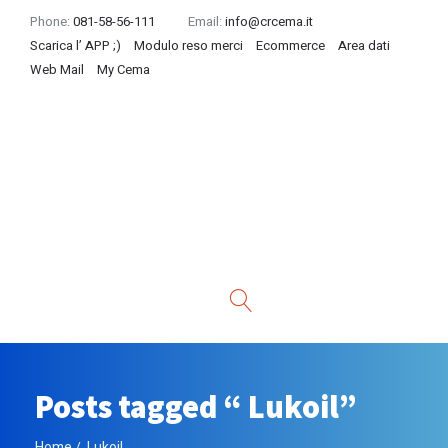
Phone:
081-58-56-111
Email:
info@crcema.it
Scarica l’ APP ;)
Modulo reso merci
Ecommerce
Area dati
Web Mail
My Cema
Posts tagged “ Lukoil”
Home
Lukoil