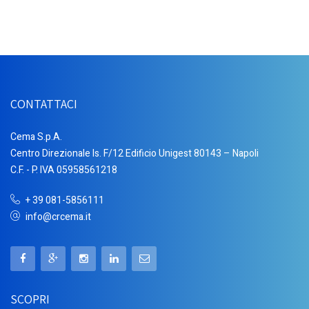
CONTATTACI
Cema S.p.A.
Centro Direzionale Is. F/12 Edificio Unigest 80143 – Napoli
C.F. - P. IVA 05958561218
+ 39 081-5856111
info@crcema.it
SCOPRI