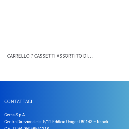
CARRELLO 7 CASSETTI ASSORTITO DI…
CONTATTACI
Cema S.p.A.
Centro Direzionale Is. F/12 Edificio Unigest 80143 – Napoli
C.F. - P. IVA 05958561218