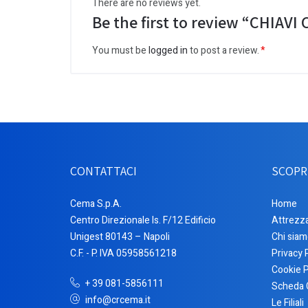
There are no reviews yet.
Be the first to review “CHIA
You must be
logged in
to post a review.
CONTATTACI
SCOPR
Cema S.p.A.
Home
Centro Direzionale Is. F/12 Edificio
Attrezz
Unigest 80143 – Napoli
Chi siam
C.F. - P. IVA 05958561218
Privacy 
Cookie P
+ 39 081-5856111
Scheda 
info@crcema.it
Le Filiali