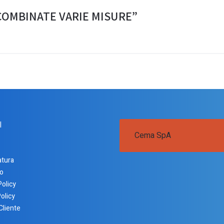
VI COMBINATE VARIE MISURE”
I
Cema SpA
atura
o
Policy
olicy
Cliente