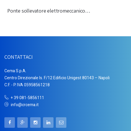
Ponte sollevatore elettromeccanico…
CONTATTACI
Cema S.p.A.
Centro Direzionale Is. F/12 Edificio Unigest 80143 – Napoli
C.F. - P. IVA 05958561218
+ 39 081-5856111
info@crcema.it