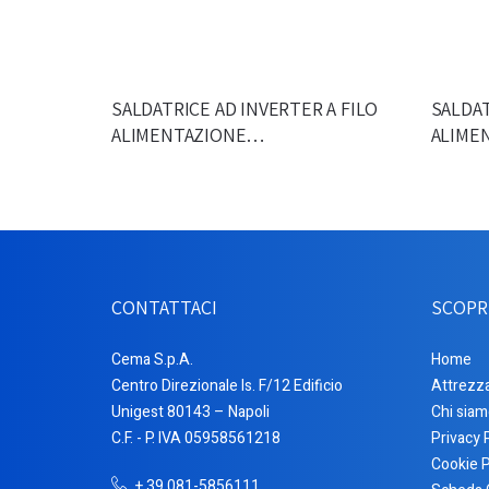
SALDATRICE AD INVERTER A FILO
SALDAT
ALIMENTAZIONE…
ALIME
CONTATTACI
SCOPR
Cema S.p.A.
Home
Centro Direzionale Is. F/12 Edificio
Attrezz
Unigest 80143 – Napoli
Chi siam
C.F. - P. IVA 05958561218
Privacy 
Cookie P
+ 39 081-5856111