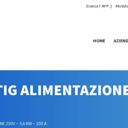
Scarica l’ APP ;)
Modulo
HOME
AZIEN
IG ALIMENTAZIONE 
E 230V – 5,6 KW – 200 A