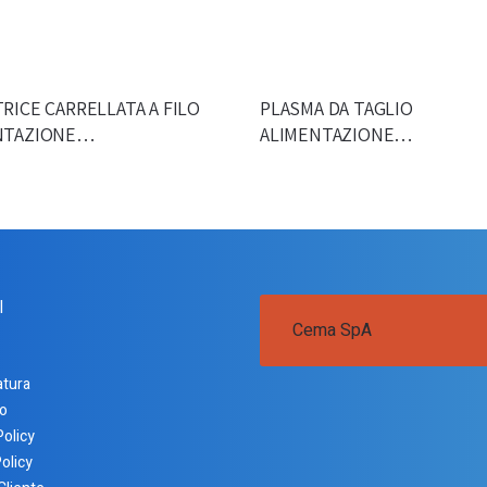
RICE CARRELLATA A FILO
PLASMA DA TAGLIO
NTAZIONE…
ALIMENTAZIONE…
I
Cema SpA
atura
o
Policy
olicy