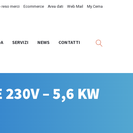
 reso merci
Ecommerce
Area dati
Web Mail
My Cema
DA
SERVIZI
NEWS
CONTATTI
230V – 5,6 KW