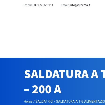
Phone:
081-58-56-111
Email:
info@crcema.it
SALDATURA A T
– 200 A
Home
SALDATRICI
SALDATURA A TIG ALIMENTAZION