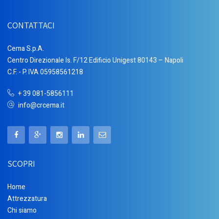
CONTATTACI
Cema S.p.A.
Centro Direzionale Is. F/12 Edificio Unigest 80143 – Napoli
C.F. - P. IVA 05958561218
+ 39 081-5856111
info@crcema.it
SCOPRI
Home
Attrezzatura
Chi siamo