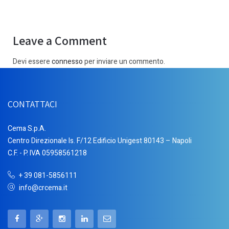
Leave a Comment
Devi essere
connesso
per inviare un commento.
CONTATTACI
Cema S.p.A.
Centro Direzionale Is. F/12 Edificio Unigest 80143 – Napoli
C.F. - P. IVA 05958561218
+ 39 081-5856111
info@crcema.it